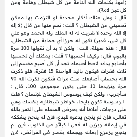
(أعوذ بكلمات الله التامة من كل شيطان وهامة ومن
كل عين لامة)،
قال : وهل هناك أذكار محددة لو التزمت بها ممكن
تحميني من الشيطان ؟ قلت : نعم منها من قال (لا إله
إلا الله وحده لا شريك له له الملك وله الحمد وهو علي
كل شيء قدير) تكون له حرزا أي حماية من الشيطان،
قال : هذه سهلة، قلت : ولكن لا بد أن تقولها 100 مرة
باليوم، قال : وكيف أحسبها ؟ قلت : يمكنك أن تحسبها
بأصابع يدك، لاحظ أصبعك تجد أن كل أصبع مقسم إلي
ثلاث فقرات فيكون باليد الواحدة 15 فقرة، فلو ذكرت
الله بحساب أصابعك ست مرات فتكون ذكرت الله 90
مرة وتزيدها 10 حتى يكون مجموعها 100، قال :
سأجرب ، ولكن كيف يوسوس الشيطان للإنسان ؟ قلت
: الوسوسة تكون بايحاء خواطر شيطانية بنفسك وهي
على درجات، أعلاها أنه يحرض المسلم على الكفر بالله
تعالى، فإن لم ينجح يدعوه للبدع، فإن لم ينجح يشككه
في إيمانه ويزين له فعل الكبائر من الذنوب، فإن لم
ينجح يزعزع إيمانه ويجعله يقصر في الفرائض، فإن