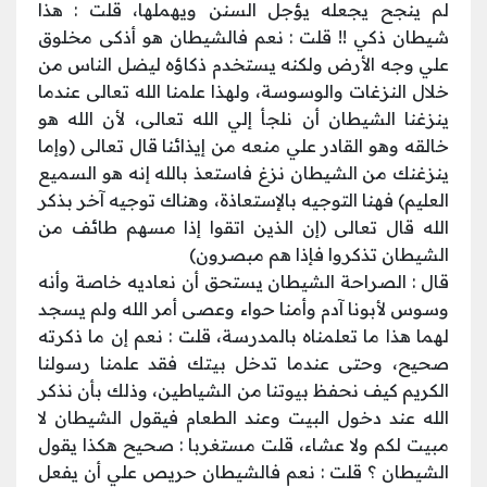
لم ينجح يجعله يؤجل السنن ويهملها، قلت : هذا
شيطان ذكي !! قلت : نعم فالشيطان هو أذكى مخلوق
علي وجه الأرض ولكنه يستخدم ذكاؤه ليضل الناس من
خلال النزغات والوسوسة، ولهذا علمنا الله تعالى عندما
ينزغنا الشيطان أن نلجأ إلي الله تعالى، لأن الله هو
خالقه وهو القادر علي منعه من إيذائنا قال تعالى (وإما
ينزغنك من الشيطان نزغ فاستعذ بالله إنه هو السميع
العليم) فهنا التوجيه بالإستعاذة، وهناك توجيه آخر بذكر
الله قال تعالى (إن الذين اتقوا إذا مسهم طائف من
الشيطان تذكروا فإذا هم مبصرون)
قال : الصراحة الشيطان يستحق أن نعاديه خاصة وأنه
وسوس لأبونا آدم وأمنا حواء وعصى أمر الله ولم يسجد
لهما هذا ما تعلمناه بالمدرسة، قلت : نعم إن ما ذكرته
صحيح، وحتى عندما تدخل بيتك فقد علمنا رسولنا
الكريم كيف نحفظ بيوتنا من الشياطين، وذلك بأن نذكر
الله عند دخول البيت وعند الطعام فيقول الشيطان لا
مبيت لكم ولا عشاء، قلت مستغربا : صحيح هكذا يقول
الشيطان ؟ قلت : نعم فالشيطان حريص علي أن يفعل