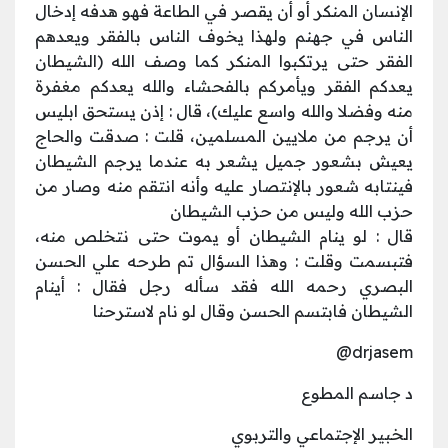
الإنسان المنكر أو أن يقصر في الطاعة فهو هدفه إدخال
الناس في جهنم ولهذا يخوف الناس بالفقر ويعدهم
الفقر حتى يرتكبوا المنكر كما وصف الله (الشيطان
يعدكم الفقر ويأمركم بالفحشاء والله يعدكم مغفرة
منه وفضلا والله واسع عليك)، قال : إذن يستحق ابليس
أن يرجم من ملايين المسلمين، قلت : صدقت والحاج
يعيش بشعور جميل يشعر به عندما يرجم الشيطان
فينتابه شعور بالإنتصار عليه وأنه انتقم منه وصار من
حزب الله وليس من حزب الشيطان
قال : لو ينام الشيطان أو يموت حتى نتخلص منه،
فتبسمت وقلت : وهذا السؤال تم طرحه علي الحسن
البصري رحمه الله فقد سأله رجل فقال : أينام
الشيطان فابتسم الحسن وقال لو نام لاسترحنا
@drjasem
د جاسم المطوع
الخبير الإجتماعي والتربوي