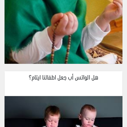
هل الواتس أب جعل اطفالنا ايتام؟