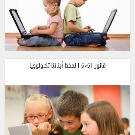
قانون (5×5 ) لحفظ أبنائنا تكنولوجيا